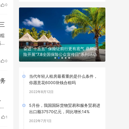
0
三
糯
福」
奋进“十五
鹏研学”
奋进“十五五” 保险让前行更有底气 鼎和保
险广西分公
险开展“7.8全国保险公众宣传日”系列活动
日”系列活
0
当代年轻人租房最看重的是什么条件，
服务
你愿意花6000块钱合租吗
2022年8月12日
，
5月份，我国国际货物贸易和服务贸易进
创
出口额37570亿元，同比增长14%
1
2022年7月1日