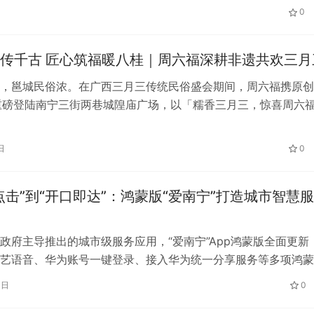
0
传千古 匠心筑福暖八桂｜周六福深耕非遗共欢三月
，邕城民俗浓。在广西三月三传统民俗盛会期间，周六福携原创
，重磅登陆南宁三街两巷城隍庙广场，以「糯香三月三，惊喜周六
育科技有限公司积极推动桂越教
聚力多元助学筑梦成长，“小候鸟东
，深度融入本土民俗氛围，打造沉…
所院校签约达成阶段性成果
扩容至五城
日
0
点击”到“开口即达”：鸿蒙版“爱南宁”打造城市智慧
政府主导推出的城市级服务应用，“爱南宁”App鸿蒙版全面更新
艺语音、华为账号一键登录、接入华为统一分享服务等多项鸿蒙
现了从“一码通城”到“一言通城…
4日
0