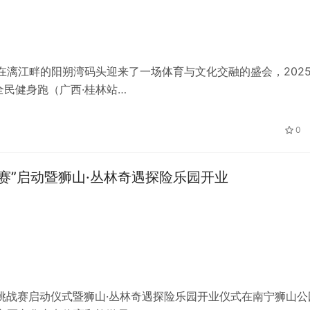
，在漓江畔的阳朔湾码头迎来了一场体育与文化交融的盛会，202
全民健身跑（广西·桂林站…
0
战赛”启动暨狮山·丛林奇遇探险乐园开业
运动挑战赛启动仪式暨狮山·丛林奇遇探险乐园开业仪式在南宁狮山公