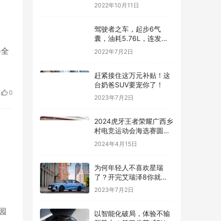
2022年10月11日
驾驶者之车，起步6气
囊，油耗5.76L，连发动
机都是顶级水平——汽车
5全
2022年7月2日
快讯
赶紧接住这万元补贴！这
台奶爸SUV要宠你了！
0
2023年7月2日
2024虎牙王者荣耀广西乡
村电竞运动会海选赛圆满
结束
2024年4月15日
为何年轻人不喜欢星瑞
了？开完艾瑞泽8你就能
得到标准答案
2023年7月2日
园
以智能化破局，体验不输