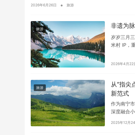
•
2026年6月26日
旅游
非遗为脉
旅游
岁岁三月三
米村 IP
广西丙明教
为活动核心
育合作，多
2026年4月22
从“指尖
旅游
新范式
作为南宁市
深度融合小
新特性，实
2025年12月2