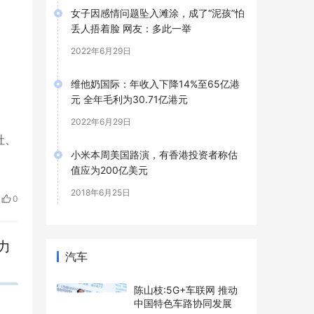
女子因感情问题坠入滩涂，成了“泥孩”怕
丢人捂着脸 网友：多此一举
2022年6月29日
维他奶国际：年收入下降14%至65亿港
元 全年毛利为30.71亿港元
2022年6月29日
社、
小米本周美国路演，有香港投资者称估
值应为200亿美元
2018年6月25日
0
力
汽车
陈山枝:5G+车联网 推动
中国特色车路协同发展