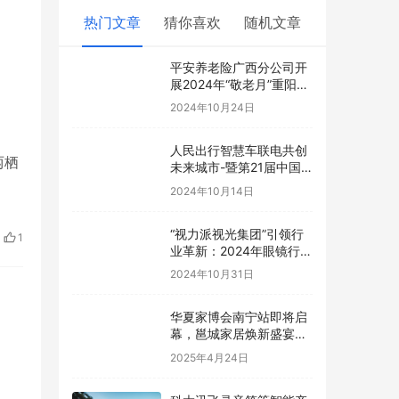
热门文章
猜你喜欢
随机文章
平安养老险广西分公司开
展2024年“敬老月”重阳节
主题活动
2024年10月24日
人民出行智慧车联电共创
两栖
未来城市-暨第21届中国-
东盟博览会
2024年10月14日
“视力派视光集团”引领行
1
业革新：2024年眼镜行业
转型新视光研讨会即将在
2024年10月31日
南宁盛大开幕
华夏家博会南宁站即将启
幕，邕城家居焕新盛宴来
袭
2025年4月24日