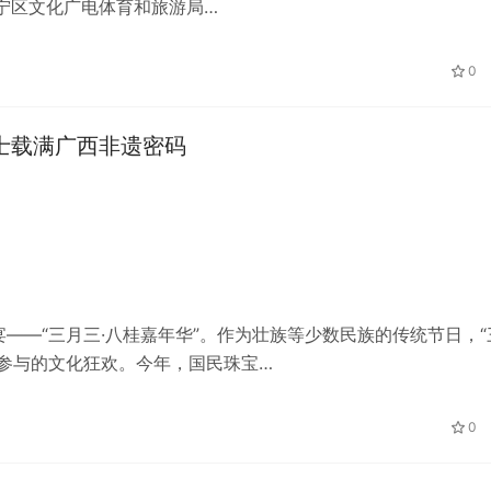
宁区文化广电体育和旅游局…
0
士载满广西非遗密码
——“三月三·八桂嘉年华”。作为壮族等少数民族的传统节日，“
参与的文化狂欢。今年，国民珠宝…
0