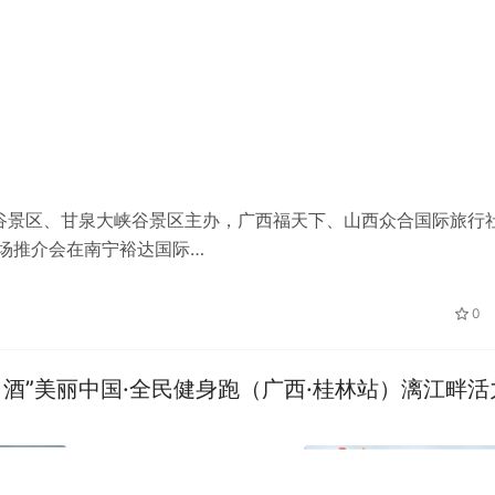
波浪谷景区、甘泉大峡谷景区主办，广西福天下、山西众合国际旅行
专场推介会在南宁裕达国际…
0
钻习酒”美丽中国·全民健身跑（广西·桂林站）漓江畔活