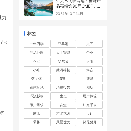
科大讯飞录音笔等智能产
品亮相第90届CMEF，开
启AI赋能万物新篇章
2024年10月14日
魅力
标签
0
一年四季
亚马逊
交互
产品经理
人工智能
企业
创业
哈尔滨
大雨
小米
微洱科技
抖音
数字化
昆明
智能
暹芭台风
消费报告
潮玩
环流影响
生态
用户体验
用户需求
盲盒
红魔手表
球
腾讯
艺术花园
设计
零售
风景优美
鲜花盛开