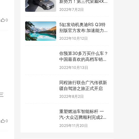
新势力！第三代荣威RX5
有很高的期待
2022年7月2日
0
5缸发动机奥迪RS Q3特
别版官方发布:加速能力堪
比超跑
2022年10月12日
你预算30多万买什么车？
中国最喜欢的高档车销量
榜公布：宝马3系太强了
2022年10月13日
同程旅行联合广汽传祺新
疆自驾游之旅正式开启
三
2022年8月2日
重塑燃油车智能标杆 一
汽-大众迈腾顺利完成24
0
小时高速NOA耐力挑战
2025年11月20日