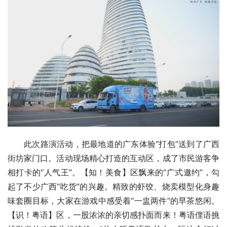
此次路演活动，把最地道的广东体验“打包”送到了广西
街坊家门口。活动现场精心打造的互动区，成了市民游客争
相打卡的“人气王”。【知！美食】区飘来的“广式邀约”，勾
起了不少广西“吃货”的兴趣。精致的虾饺、烧卖模型化身趣
味套圈目标，大家在游戏中感受着“一盅两件”的早茶悠闲。
【识！粤语】区，一股浓浓的亲切感扑面而来！粤语俚语挑