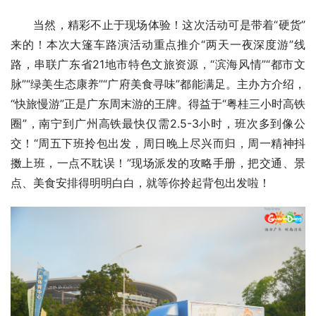
当然，精彩不止于现场体验！这次活动可是带着“硬货”
来的！本次大篷车路演活动重点推介“两天一夜深度游”线
路，串联广东省21地市特色文旅资源，“滨海风情”“都市文
脉”“绿美生态康养”“广府美食寻味”都能满足。主办方介绍，
“快旅慢游”正是广东周末游的王牌。得益于“粤桂三小时高铁
圈”，南宁到广州高铁最快仅需2.5-3小时，班次多到像公
交！“周五下班拎包出发，周日晚上尽兴而归，周一精神抖
擞上班，一点不耽误！”现场派发的攻略手册，把交通、景
点、美食安排得明明白白，就等你拎起背包出发啦！