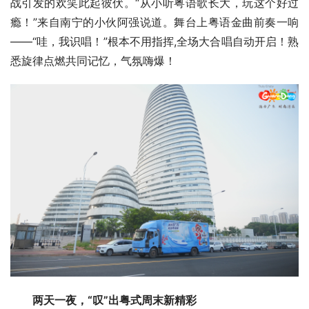
战引发的欢笑此起彼伏。“从小听粤语歌长大，玩这个好过
瘾！”来自南宁的小伙阿强说道。舞台上粤语金曲前奏一响
——“哇，我识唱！”根本不用指挥,全场大合唱自动开启！熟
悉旋律点燃共同记忆，气氛嗨爆！
两天一夜，“叹”出粤式周末新精彩