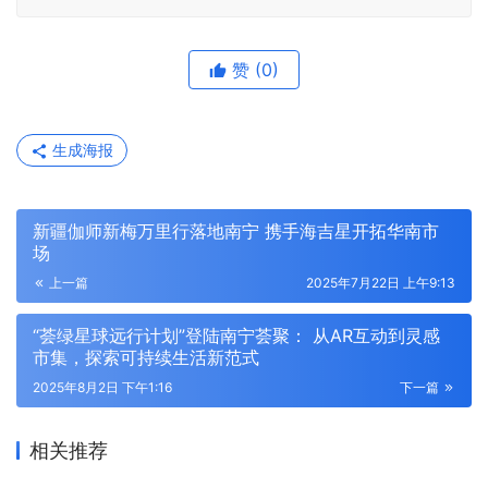
赞
(0)
生成海报
新疆伽师新梅万里行落地南宁 携手海吉星开拓华南市
场
上一篇
2025年7月22日 上午9:13
“荟绿星球远行计划”登陆南宁荟聚： 从AR互动到灵感
市集，探索可持续生活新范式
2025年8月2日 下午1:16
下一篇
相关推荐