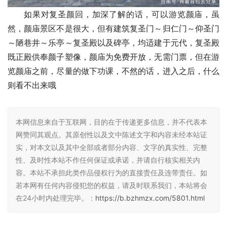
如果对复圣颜回，加深了解的话，可以游览颜庙，虽
然，颜庙景区不是很大，但有建筑复圣门～归仁门～仰圣门
～陋巷井～乐亭～复圣殿以及碑亭，均适建于元代，复圣殿
既正殿供奉颜子塑像，
颜庙为免费开放，无需门票
，但在游
览颜庙之前，尽量的做下功课，不然的话，进入之后，什么
则看不出来哦
本网信息来自于互联网，目的在于传递更多信息，并不代表本
网赞同其观点。其原创性以及文中陈述文字和内容未经本站证
实，对本文以及其中全部或者部分内容、文字的真实性、完整
性、及时性本站不作任何保证或承诺，并请自行核实相关内
容。本站不承担此类作品侵权行为的直接责任及连带责任。如
若本网有任何内容侵犯您的权益，请及时联系我们，本站将会
在24小时内处理完毕。：
https://b.bzhmzx.com/5801.html