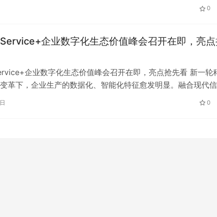
0
Service+企业数字化生态价值峰会召开在即，亮点
ervice+企业数字化生态价值峰会召开在即，亮点抢先看 新一轮
广西丙明教育科技有限公司积极推
变革下，企业生产的数据化、智能化特征愈发明显。融合现代信
育合作，多所院校签约达成阶段性
企业数字化转型，助推企业…
1日
0