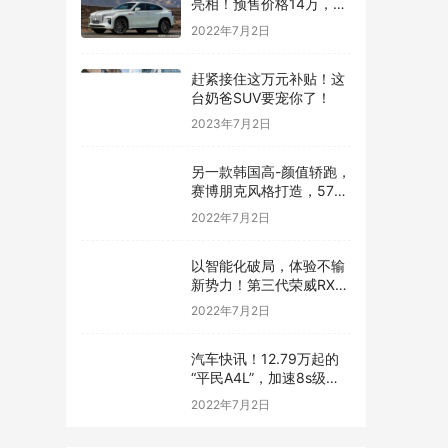
亮相！预售价格14万，跨
界轿跑SUV外观动感炫酷
2022年7月2日
赶紧接住这万元补贴！这
台奶爸SUV要宠你了！
2023年7月2日
另一款韩国高-颜值轿跑，
赛博朋克风格打造，576
马力续航600公里
2022年7月2日
以智能化破局，体验不输
新势力！第三代荣威RX5
有很高的期待
2022年7月2日
汽车快讯！12.79万起的
“平民A4L”，加速8s级，
一公里五毛钱，上市就锁
2022年7月2日
定爆款