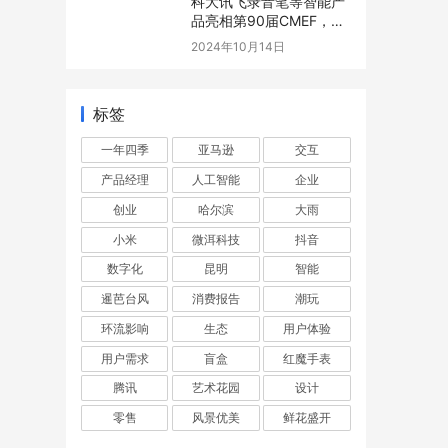
科大讯飞录音笔等智能产
品亮相第90届CMEF，开
启AI赋能万物新篇章
2024年10月14日
标签
一年四季
亚马逊
交互
产品经理
人工智能
企业
创业
哈尔滨
大雨
小米
微洱科技
抖音
数字化
昆明
智能
暹芭台风
消费报告
潮玩
环流影响
生态
用户体验
用户需求
盲盒
红魔手表
腾讯
艺术花园
设计
零售
风景优美
鲜花盛开