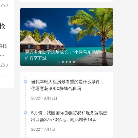
0
抢
科技
动桂越教
聚力多元助学筑梦成长，“小候鸟东鹏研学”
奋进“十五
息
成果
扩容至五城
险开展“7
0
当代年轻人租房最看重的是什么条件，
你愿意花6000块钱合租吗
2022年8月12日
5月份，我国国际货物贸易和服务贸易进
出口额37570亿元，同比增长14%
2022年7月1日