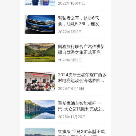
2022年10月11日
驾驶者之车，起步6气
囊，油耗5.76L，连发动
机都是顶级水平——汽车
2022年7月2日
快讯
同程旅行联合广汽传祺新
疆自驾游之旅正式开启
2022年8月2日
2024虎牙王者荣耀广西乡
村电竞运动会海选赛圆满
结束
2024年4月15日
重塑燃油车智能标杆 一
汽-大众迈腾顺利完成24
小时高速NOA耐力挑战
2025年11月20日
红旗版“宝马X6”车型正式