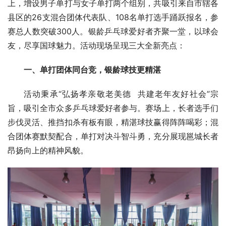
上，增设男子单打与女子单打两个组别，共吸引来自市辖各
县区的26支混合团体代表队、108名单打选手踊跃报名，参
赛总人数突破300人。银龄乒乓球爱好者齐聚一堂，以球会
友，尽享国球魅力。活动现场呈现三大全新亮点：
一、单打团体同台竞，银龄球技更精湛
活动秉承“弘扬孝亲敬老美德  共建老年友好社会”宗
旨，吸引全市众多乒乓球爱好者参与。赛场上，长者选手们
步伐灵活、推挡扣杀有板有眼，精湛球技赢得阵阵喝彩；混
合团体赛默契配合，单打对决斗智斗勇，充分展现邕城长者
昂扬向上的精神风貌。