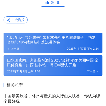
赞
(6)
生成海报
“印记山河 共赴未来” 米其林亮相第八届进博会，携复
合物与可持续创新打造沉浸体验
上一篇
2025年11月7日 下午2:24
山水画廊间、奔跑品习酒| 2025“金钻习酒”美丽中国·全
民健身跑（广西·桂林站）漓江畔活力开跑
2025年11月9日 上午11:16
下一篇
相关推荐
中国最美峡谷，林州与壶关的太行山大峡谷，你认为哪
个最好玩