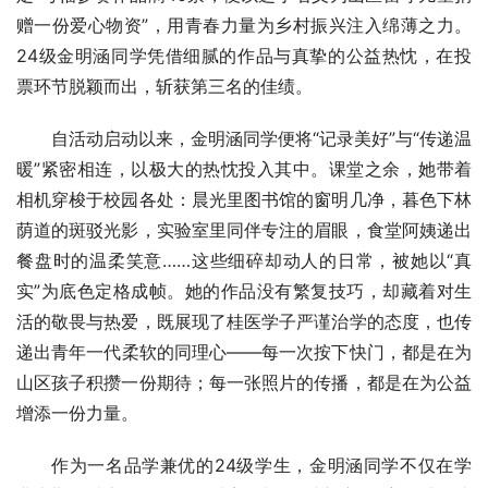
赠一份爱心物资”，用青春力量为乡村振兴注入绵薄之力。
24级金明涵同学凭借细腻的作品与真挚的公益热忱，在投
票环节脱颖而出，斩获第三名的佳绩。
自活动启动以来，金明涵同学便将“记录美好”与“传递温
暖”紧密相连，以极大的热忱投入其中。课堂之余，她带着
相机穿梭于校园各处：晨光里图书馆的窗明几净，暮色下林
荫道的斑驳光影，实验室里同伴专注的眉眼，食堂阿姨递出
餐盘时的温柔笑意……这些细碎却动人的日常，被她以“真
实”为底色定格成帧。她的作品没有繁复技巧，却藏着对生
活的敬畏与热爱，既展现了桂医学子严谨治学的态度，也传
递出青年一代柔软的同理心——每一次按下快门，都是在为
山区孩子积攒一份期待；每一张照片的传播，都是在为公益
增添一份力量。
作为一名品学兼优的24级学生，金明涵同学不仅在学