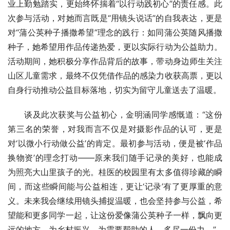
业上勤勉踏实，更始终怀揣着“以行动践初心”的责任感。此
次参与活动，对她而言既是“用镜头说话”的自我表达，更是
对“蒲公英种子播撒希望”理念的践行：如同蒲公英随风播撒
种子，她希望用作品传递热爱，更以实际行动为公益助力。
活动期间，她积极分享作品背后的故事，带动身边师生关注
山区儿童需求，最终不仅凭借作品的感染力收获高票，更以
自身行动推动公益目标落地，切实为留守儿童送去了温暖。
谈及此次获奖与公益初心，金明涵同学感慨道：“这份
第三名的荣誉，对我而言不仅是对摄影作品的认可，更是
对‘以微小行动做公益’的肯定。最初参与活动，便是被‘作品
换物资’的理念打动——原来我们随手记录的美好，也能成
为照亮大山里孩子的光。桂医的校园里有太多值得珍藏的瞬
间，而这些瞬间能与公益相连，更让‘记录’有了更厚重的意
义。未来我会继续用镜头捕捉温暖，也会坚持参与公益，希
望能和更多同学一起，让这份爱像蒲公英种子一样，飘向更
远的地方，为乡村振兴、为需要帮助的人，多尽一份力。”